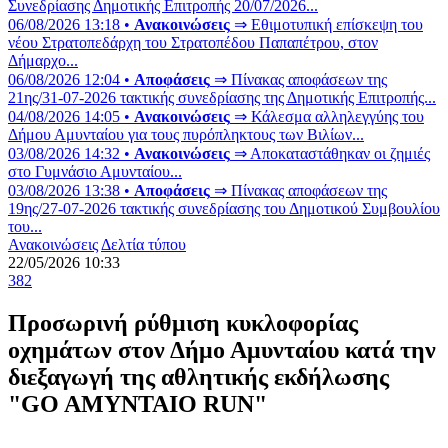
Συνεδρίασης Δημοτικής Επιτροπής 20/07/2026...
06/08/2026 13:18 •
Ανακοινώσεις
⇒ Εθιμοτυπική επίσκεψη του
νέου Στρατοπεδάρχη του Στρατοπέδου Παπαπέτρου, στον
Δήμαρχο...
06/08/2026 12:04 •
Αποφάσεις
⇒ Πίνακας αποφάσεων της
21ης/31-07-2026 τακτικής συνεδρίασης της Δημοτικής Επιτροπής...
04/08/2026 14:05 •
Ανακοινώσεις
⇒ Κάλεσμα αλληλεγγύης του
Δήμου Αμυνταίου για τους πυρόπληκτους των Βιλίων...
03/08/2026 14:32 •
Ανακοινώσεις
⇒ Αποκαταστάθηκαν οι ζημιές
στο Γυμνάσιο Αμυνταίου...
03/08/2026 13:38 •
Αποφάσεις
⇒ Πίνακας αποφάσεων της
19ης/27-07-2026 τακτικής συνεδρίασης του Δημοτικού Συμβουλίου
του...
Ανακοινώσεις
Δελτία τύπου
22/05/2026 10:33
382
Προσωρινή ρύθμιση κυκλοφορίας
οχημάτων στον Δήμο Αμυνταίου κατά την
διεξαγωγή της αθλητικής εκδήλωσης
"GO AMYNTAIO RUN"