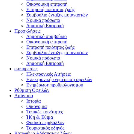
Οικονομική επιτροπή
Επιτροπή ποιότητας ζωής
Συμβούλιο ένταξης μεταναστών
Νομικά πρόσωπα
Δημοτική Επιτροπή
Προσκλήσεις
Δημοτικό συμβούλιο
Οικονομική επιτροπή
Επιτροπή ποιότητας ζωής
Συμβούλιο ένταξης μεταναστών
Νομικά πρόσωπα
Δημοτική Επιτροπή
e-υπηρεσίες
Ηλεκτρονικές Αιτήσεις
Ηλεκτρονική ενημέρωση οφειλών
Ενημέρωση προϋπολογισμού
Ρύθμιση Οφειλών
Αμύνταιο
Ιστορία
Οικονομία
Τοπικές κοινότητες
Ήθη & Έθιμα
Φυσικό περιβάλλον
Τουριστικός οδηγός
Καταφύγιο Αδέσποτων Ζώων