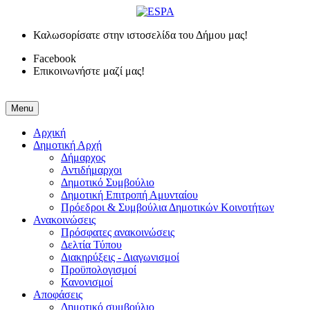
Καλωσορίσατε στην ιστοσελίδα του Δήμου μας!
Facebook
Επικοινωνήστε μαζί μας!
Menu
Αρχική
Δημοτική Αρχή
Δήμαρχος
Αντιδήμαρχοι
Δημοτικό Συμβούλιο
Δημοτική Επιτροπή Αμυνταίου
Πρόεδροι & Συμβούλια Δημοτικών Κοινοτήτων
Ανακοινώσεις
Πρόσφατες ανακοινώσεις
Δελτία Τύπου
Διακηρύξεις - Διαγωνισμοί
Προϋπολογισμοί
Κανονισμοί
Αποφάσεις
Δημοτικό συμβούλιο