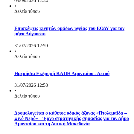
03/08/2026 12:54
•
Δελτία τύπου
Επισκέψεις κινητών ομάδων υγείας του ΕΟΔΥ για τον
μήνα Αύγουστο
31/07/2026 12:59
•
Δελτία τύπου
Ημερήσια Εκδρομή ΚΑΠΗ Αμυνταίου - Αετού
31/07/2026 12:58
•
Δελτία τύπου
Δρομολογείται ο κάθετος οδικός άξονας «Πτολεμαΐδα –
Ξινό Νερό» – Έργο στρατηγικής σημασίας για τον Δήμο
Αμυνταίου και τη Δυτική Μακεδονία