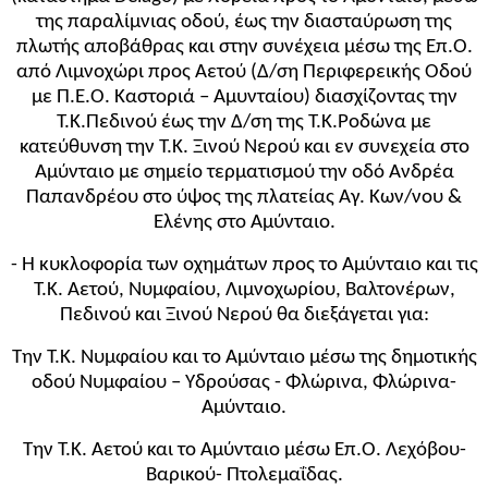
της παραλίμνιας οδού, έως την διασταύρωση της
πλωτής αποβάθρας και στην συνέχεια μέσω της Επ.Ο.
από Λιμνοχώρι προς Αετού (Δ/ση Περιφερεικής Οδού
με Π.Ε.Ο. Καστοριά – Αμυνταίου) διασχίζοντας την
Τ.Κ.Πεδινού έως την Δ/ση της Τ.Κ.Ροδώνα με
κατεύθυνση την Τ.Κ. Ξινού Νερού και εν συνεχεία στο
Αμύνταιο με σημείο τερματισμού την οδό Ανδρέα
Παπανδρέου στο ύψος της πλατείας Αγ. Κων/νου &
Ελένης στο Αμύνταιο.
- Η κυκλοφορία των οχημάτων προς το Αμύνταιο και τις
Τ.Κ. Αετού, Νυμφαίου, Λιμνοχωρίου, Βαλτονέρων,
Πεδινού και Ξινού Νερού θα διεξάγεται για:
Την Τ.Κ. Νυμφαίου και το Αμύνταιο μέσω της δημοτικής
οδού Νυμφαίου – Υδρούσας - Φλώρινα, Φλώρινα-
Αμύνταιο.
Την Τ.Κ. Αετού και το Αμύνταιο μέσω Επ.Ο. Λεχόβου-
Βαρικού- Πτολεμαΐδας.