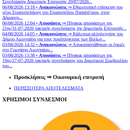
Συνεδρίασης Δημοτικής Επιτροπής 20/07/2026...
06/08/2026 13:18 •
Ανακοινώσεις
⇒ Εθιμοτυπική επίσκεψη του
νέου Στρατοπεδάρχη του Στρατοπέδου Παπαπέτρου, στον
Δήμαρχο...
06/08/2026 12:04 •
Αποφάσεις
⇒ Πίνακας αποφάσεων της
21ης/31-07-2026 τακτικής συνεδρίασης της Δημοτικής Επιτροπής...
04/08/2026 14:05 •
Ανακοινώσεις
⇒ Κάλεσμα αλληλεγγύης του
Δήμου Αμυνταίου για τους πυρόπληκτους των Βιλίων...
03/08/2026 14:32 •
Ανακοινώσεις
⇒ Αποκαταστάθηκαν οι ζημιές
στο Γυμνάσιο Αμυνταίου...
03/08/2026 13:38 •
Αποφάσεις
⇒ Πίνακας αποφάσεων της
19ης/27-07-2026 τακτικής συνεδρίασης του Δημοτικού Συμβουλίου
του...
Προσκλήσεις ⇒ Οικονομική επιτροπή
ΠΕΡΙΣΣΟΤΕΡΑ ΑΠΟΤΕΛΕΣΜΑΤΑ
ΧΡΗΣΙΜΟΙ ΣΥΝΔΕΣΜΟΙ