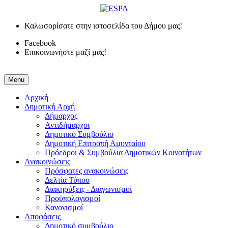
Καλωσορίσατε στην ιστοσελίδα του Δήμου μας!
Facebook
Επικοινωνήστε μαζί μας!
Menu
Αρχική
Δημοτική Αρχή
Δήμαρχος
Αντιδήμαρχοι
Δημοτικό Συμβούλιο
Δημοτική Επιτροπή Αμυνταίου
Πρόεδροι & Συμβούλια Δημοτικών Κοινοτήτων
Ανακοινώσεις
Πρόσφατες ανακοινώσεις
Δελτία Τύπου
Διακηρύξεις - Διαγωνισμοί
Προϋπολογισμοί
Κανονισμοί
Αποφάσεις
Δημοτικό συμβούλιο