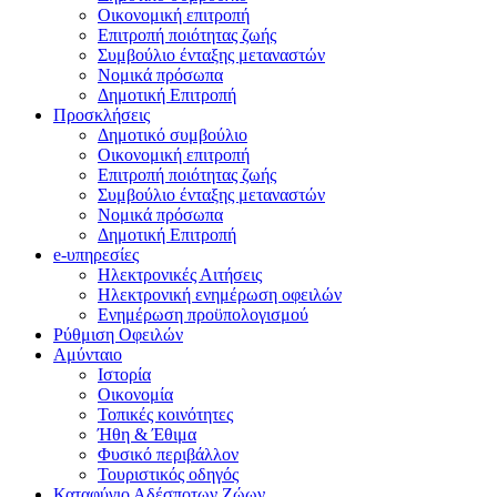
Οικονομική επιτροπή
Επιτροπή ποιότητας ζωής
Συμβούλιο ένταξης μεταναστών
Νομικά πρόσωπα
Δημοτική Επιτροπή
Προσκλήσεις
Δημοτικό συμβούλιο
Οικονομική επιτροπή
Επιτροπή ποιότητας ζωής
Συμβούλιο ένταξης μεταναστών
Νομικά πρόσωπα
Δημοτική Επιτροπή
e-υπηρεσίες
Ηλεκτρονικές Αιτήσεις
Ηλεκτρονική ενημέρωση οφειλών
Ενημέρωση προϋπολογισμού
Ρύθμιση Οφειλών
Αμύνταιο
Ιστορία
Οικονομία
Τοπικές κοινότητες
Ήθη & Έθιμα
Φυσικό περιβάλλον
Τουριστικός οδηγός
Καταφύγιο Αδέσποτων Ζώων