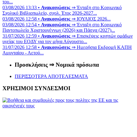
του...
03/08/2026 13:33 •
Ανακοινώσεις
⇒ Ένταξη στο Κοινωνικό
Σχολικό Βιβλιοπωλείο, σχολ. Έτος 2026-2027...
03/08/2026 12:58 •
Ανακοινώσεις
⇒ ΙΟΥΛΙΟΣ 2026...
03/08/2026 12:54 •
Ανακοινώσεις
⇒ Ένταξη στο Κοινωνικό
Παντοπωλείο Χριστουγέννων (2026) και Πάσχα (2027)...
31/07/2026 12:59 •
Ανακοινώσεις
⇒ Επισκέψεις κινητών ομάδων
υγείας του ΕΟΔΥ για τον μήνα Αύγουστο...
31/07/2026 12:58 •
Ανακοινώσεις
⇒ Ημερήσια Εκδρομή ΚΑΠΗ
Αμυνταίου - Αετού...
Προσκλήσεις ⇒ Νομικά πρόσωπα
ΠΕΡΙΣΣΟΤΕΡΑ ΑΠΟΤΕΛΕΣΜΑΤΑ
ΧΡΗΣΙΜΟΙ ΣΥΝΔΕΣΜΟΙ