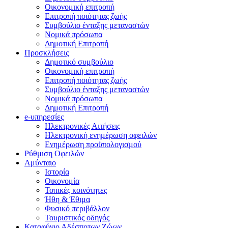
Οικονομική επιτροπή
Επιτροπή ποιότητας ζωής
Συμβούλιο ένταξης μεταναστών
Νομικά πρόσωπα
Δημοτική Επιτροπή
Προσκλήσεις
Δημοτικό συμβούλιο
Οικονομική επιτροπή
Επιτροπή ποιότητας ζωής
Συμβούλιο ένταξης μεταναστών
Νομικά πρόσωπα
Δημοτική Επιτροπή
e-υπηρεσίες
Ηλεκτρονικές Αιτήσεις
Ηλεκτρονική ενημέρωση οφειλών
Ενημέρωση προϋπολογισμού
Ρύθμιση Οφειλών
Αμύνταιο
Ιστορία
Οικονομία
Τοπικές κοινότητες
Ήθη & Έθιμα
Φυσικό περιβάλλον
Τουριστικός οδηγός
Καταφύγιο Αδέσποτων Ζώων