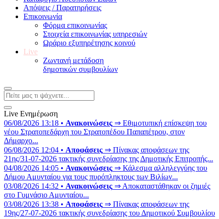
Απόψεις / Παρατηρήσεις
Επικοινωνία
Φόρμα επικοινωνίας
Στοιχεία επικοινωνίας υπηρεσιών
Ωράριο εξυπηρέτησης κοινού
Live
Ζωντανή μετάδοση
δημοτικών συμβουλίων
Live Ενημέρωση
06/08/2026 13:18 •
Ανακοινώσεις
⇒ Εθιμοτυπική επίσκεψη του
νέου Στρατοπεδάρχη του Στρατοπέδου Παπαπέτρου, στον
Δήμαρχο...
06/08/2026 12:04 •
Αποφάσεις
⇒ Πίνακας αποφάσεων της
21ης/31-07-2026 τακτικής συνεδρίασης της Δημοτικής Επιτροπής...
04/08/2026 14:05 •
Ανακοινώσεις
⇒ Κάλεσμα αλληλεγγύης του
Δήμου Αμυνταίου για τους πυρόπληκτους των Βιλίων...
03/08/2026 14:32 •
Ανακοινώσεις
⇒ Αποκαταστάθηκαν οι ζημιές
στο Γυμνάσιο Αμυνταίου...
03/08/2026 13:38 •
Αποφάσεις
⇒ Πίνακας αποφάσεων της
19ης/27-07-2026 τακτικής συνεδρίασης του Δημοτικού Συμβουλίου