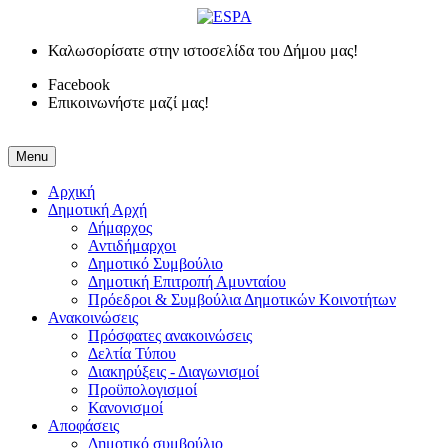
Καλωσορίσατε στην ιστοσελίδα του Δήμου μας!
Facebook
Επικοινωνήστε μαζί μας!
Menu
Αρχική
Δημοτική Αρχή
Δήμαρχος
Αντιδήμαρχοι
Δημοτικό Συμβούλιο
Δημοτική Επιτροπή Αμυνταίου
Πρόεδροι & Συμβούλια Δημοτικών Κοινοτήτων
Ανακοινώσεις
Πρόσφατες ανακοινώσεις
Δελτία Τύπου
Διακηρύξεις - Διαγωνισμοί
Προϋπολογισμοί
Κανονισμοί
Αποφάσεις
Δημοτικό συμβούλιο