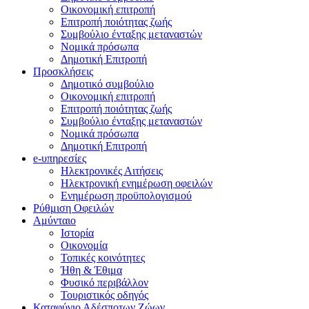
Οικονομική επιτροπή
Επιτροπή ποιότητας ζωής
Συμβούλιο ένταξης μεταναστών
Νομικά πρόσωπα
Δημοτική Επιτροπή
Προσκλήσεις
Δημοτικό συμβούλιο
Οικονομική επιτροπή
Επιτροπή ποιότητας ζωής
Συμβούλιο ένταξης μεταναστών
Νομικά πρόσωπα
Δημοτική Επιτροπή
e-υπηρεσίες
Ηλεκτρονικές Αιτήσεις
Ηλεκτρονική ενημέρωση οφειλών
Ενημέρωση προϋπολογισμού
Ρύθμιση Οφειλών
Αμύνταιο
Ιστορία
Οικονομία
Τοπικές κοινότητες
Ήθη & Έθιμα
Φυσικό περιβάλλον
Τουριστικός οδηγός
Καταφύγιο Αδέσποτων Ζώων