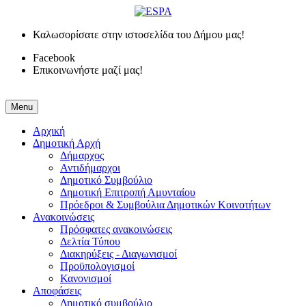
Καλωσορίσατε στην ιστοσελίδα του Δήμου μας!
Facebook
Επικοινωνήστε μαζί μας!
Menu
Αρχική
Δημοτική Αρχή
Δήμαρχος
Αντιδήμαρχοι
Δημοτικό Συμβούλιο
Δημοτική Επιτροπή Αμυνταίου
Πρόεδροι & Συμβούλια Δημοτικών Κοινοτήτων
Ανακοινώσεις
Πρόσφατες ανακοινώσεις
Δελτία Τύπου
Διακηρύξεις - Διαγωνισμοί
Προϋπολογισμοί
Κανονισμοί
Αποφάσεις
Δημοτικό συμβούλιο