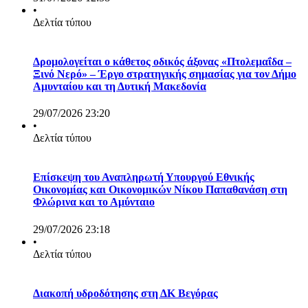
•
Δελτία τύπου
Δρομολογείται ο κάθετος οδικός άξονας «Πτολεμαΐδα –
Ξινό Νερό» – Έργο στρατηγικής σημασίας για τον Δήμο
Αμυνταίου και τη Δυτική Μακεδονία
29/07/2026 23:20
•
Δελτία τύπου
Επίσκεψη του Αναπληρωτή Υπουργού Εθνικής
Οικονομίας και Οικονομικών Νίκου Παπαθανάση στη
Φλώρινα και το Αμύνταιο
29/07/2026 23:18
•
Δελτία τύπου
Διακοπή υδροδότησης στη ΔΚ Βεγόρας