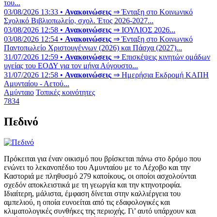
του...
03/08/2026 13:33 •
Ανακοινώσεις
⇒ Ένταξη στο Κοινωνικό
Σχολικό Βιβλιοπωλείο, σχολ. Έτος 2026-2027...
03/08/2026 12:58 •
Ανακοινώσεις
⇒ ΙΟΥΛΙΟΣ 2026...
03/08/2026 12:54 •
Ανακοινώσεις
⇒ Ένταξη στο Κοινωνικό
Παντοπωλείο Χριστουγέννων (2026) και Πάσχα (2027)...
31/07/2026 12:59 •
Ανακοινώσεις
⇒ Επισκέψεις κινητών ομάδων
υγείας του ΕΟΔΥ για τον μήνα Αύγουστο...
31/07/2026 12:58 •
Ανακοινώσεις
⇒ Ημερήσια Εκδρομή ΚΑΠΗ
Αμυνταίου - Αετού...
Αμύνταιο
Τοπικές κοινότητες
7834
Πεδινό
Πρόκειται για έναν οικισμό που βρίσκεται πάνω στο δρόμο που
ενώνει το λεκανοπέδιο του Αμυνταίου με το Λέχοβο και την
Καστοριά με πληθυσμό 279 κατοίκους, οι οποίοι ασχολούνται
σχεδόν αποκλειστικά με τη γεωργία και την κτηνοτροφία.
Ιδιαίτερη, μάλιστα, έμφαση δίνεται στην καλλιέργεια του
αμπελιού, η οποία ευνοείται από τις εδαφολογικές και
κλιματολογικές συνθήκες της περιοχής. Γι’ αυτό υπάρχουν και