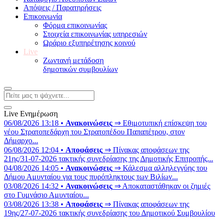
Απόψεις / Παρατηρήσεις
Επικοινωνία
Φόρμα επικοινωνίας
Στοιχεία επικοινωνίας υπηρεσιών
Ωράριο εξυπηρέτησης κοινού
Live
Ζωντανή μετάδοση
δημοτικών συμβουλίων
Live Ενημέρωση
06/08/2026 13:18 •
Ανακοινώσεις
⇒ Εθιμοτυπική επίσκεψη του
νέου Στρατοπεδάρχη του Στρατοπέδου Παπαπέτρου, στον
Δήμαρχο...
06/08/2026 12:04 •
Αποφάσεις
⇒ Πίνακας αποφάσεων της
21ης/31-07-2026 τακτικής συνεδρίασης της Δημοτικής Επιτροπής...
04/08/2026 14:05 •
Ανακοινώσεις
⇒ Κάλεσμα αλληλεγγύης του
Δήμου Αμυνταίου για τους πυρόπληκτους των Βιλίων...
03/08/2026 14:32 •
Ανακοινώσεις
⇒ Αποκαταστάθηκαν οι ζημιές
στο Γυμνάσιο Αμυνταίου...
03/08/2026 13:38 •
Αποφάσεις
⇒ Πίνακας αποφάσεων της
19ης/27-07-2026 τακτικής συνεδρίασης του Δημοτικού Συμβουλίου