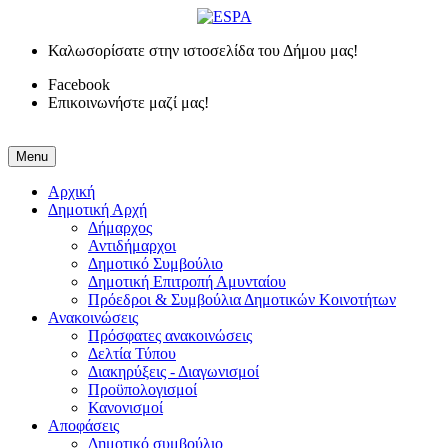
Καλωσορίσατε στην ιστοσελίδα του Δήμου μας!
Facebook
Επικοινωνήστε μαζί μας!
Menu
Αρχική
Δημοτική Αρχή
Δήμαρχος
Αντιδήμαρχοι
Δημοτικό Συμβούλιο
Δημοτική Επιτροπή Αμυνταίου
Πρόεδροι & Συμβούλια Δημοτικών Κοινοτήτων
Ανακοινώσεις
Πρόσφατες ανακοινώσεις
Δελτία Τύπου
Διακηρύξεις - Διαγωνισμοί
Προϋπολογισμοί
Κανονισμοί
Αποφάσεις
Δημοτικό συμβούλιο