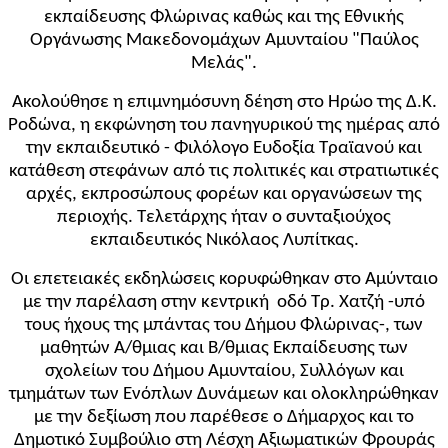
εκπαίδευσης Φλώρινας καθώς και της Εθνικής
Οργάνωσης Μακεδονομάχων Αμυνταίου "Παύλος
Μελάς".
Ακολούθησε η επιμνημόσυνη δέηση στο Ηρώο της Δ.Κ.
Ροδώνα, η εκφώνηση του πανηγυρικού της ημέρας από
την εκπαιδευτικό - Φιλόλογο Ευδοξία Τραϊανού και
κατάθεση στεφάνων από τις πολιτικές και στρατιωτικές
αρχές, εκπροσώπους φορέων και οργανώσεων της
περιοχής. Τελετάρχης ήταν ο συνταξιούχος
εκπαιδευτικός Νικόλαος Λυπίτκας.
Οι επετειακές εκδηλώσεις κορυφώθηκαν στο Αμύνταιο
με την παρέλαση στην κεντρική οδό Τρ. Χατζή -υπό
τους ήχους της μπάντας του Δήμου Φλώρινας-, των
μαθητών Α/θμιας και Β/θμιας Εκπαίδευσης των
σχολείων του Δήμου Αμυνταίου, Συλλόγων και
τμημάτων των Ενόπλων Δυνάμεων και ολοκληρώθηκαν
με την δεξίωση που παρέθεσε ο Δήμαρχος και το
Δημοτικό Συμβούλιο στη Λέσχη Αξιωματικών Φρουράς