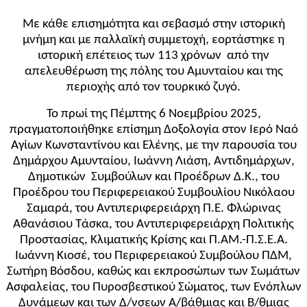
Με κάθε επισημότητα και σεβασμό στην ιστορική
μνήμη και με παλλαϊκή συμμετοχή, εορτάστηκε η
ιστορική επέτειος των 113 χρόνων από την
απελευθέρωση της πόλης του Αμυνταίου και της
περιοχής από τον τουρκικό ζυγό.
Το πρωί της Πέμπτης 6 Νοεμβρίου 2025,
πραγματοποιήθηκε επίσημη Δοξολογία στον Ιερό Ναό
Αγίων Κωνσταντίνου και Ελένης, με την παρουσία του
Δημάρχου Αμυνταίου, Ιωάννη Λιάση, Αντιδημάρχων,
Δημοτικών Συμβούλων και Προέδρων Δ.Κ., του
Προέδρου του Περιφερειακού Συμβουλίου Νικόλαου
Σαμαρά, του Αντιπεριφερειάρχη Π.Ε. Φλώρινας
Αθανάσιου Τάσκα, του Αντιπεριφερειάρχη Πολιτικής
Προστασίας, Κλιματικής Κρίσης και Π.ΑΜ.-Π.Σ.Ε.Α.
Ιωάννη Κιοσέ, του Περιφερειακού Συμβούλου ΠΔΜ,
Σωτήρη Βόσδου, καθώς και εκπροσώπων των Σωμάτων
Ασφαλείας, του Πυροσβεστικού Σώματος, των Ενόπλων
Δυνάμεων και των Δ/νσεων Α/βάθμιας και Β/θμιας