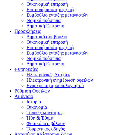
Οικονομική επιτροπή
Επιτροπή ποιότητας ζωής
Συμβούλιο ένταξης μεταναστών
Νομικά πρόσωπα
Δημοτική Επιτροπή
Προσκλήσεις
Δημοτικό συμβούλιο
Οικονομική επιτροπή
Επιτροπή ποιότητας ζωής
Συμβούλιο ένταξης μεταναστών
Νομικά πρόσωπα
Δημοτική Επιτροπή
e-υπηρεσίες
Ηλεκτρονικές Αιτήσεις
Ηλεκτρονική ενημέρωση οφειλών
Ενημέρωση προϋπολογισμού
Ρύθμιση Οφειλών
Αμύνταιο
Ιστορία
Οικονομία
Τοπικές κοινότητες
Ήθη & Έθιμα
Φυσικό περιβάλλον
Τουριστικός οδηγός
Καταφύγιο Αδέσποτων Ζώων