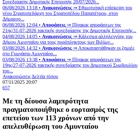
Συνεδρίασης Δημοτικής Επιτροπής 20/07/2026...
06/08/2026 13:18 •
Ανακοινώσεις
⇒ Εθιμοτυπική επίσκεψη του
νέου Στρατοπεδάρχη του Στρατοπέδου Παπαπέτρου, στον
Δήμαρχο...
06/08/2026 12:04 •
Αποφάσεις
⇒ Πίνακας αποφάσεων της
21ης/31-07-2026 τακτικής συνεδρίασης της Δημοτικής Επιτροπής...
04/08/2026 14:05 •
Ανακοινώσεις
⇒ Κάλεσμα αλληλεγγύης του
Δήμου Αμυνταίου για τους πυρόπληκτους των Βιλίων...
03/08/2026 14:32 •
Ανακοινώσεις
⇒ Αποκαταστάθηκαν οι ζημιές
στο Γυμνάσιο Αμυνταίου...
03/08/2026 13:38 •
Αποφάσεις
⇒ Πίνακας αποφάσεων της
19ης/27-07-2026 τακτικής συνεδρίασης του Δημοτικού Συμβουλίου
του...
Ανακοινώσεις
Δελτία τύπου
07/11/2025 20:07
657
Με τη δέουσα λαμπρότητα
πραγματοποιήθηκε ο εορτασμός της
επετείου των 113 χρόνων από την
απελευθέρωση του Αμυνταίου