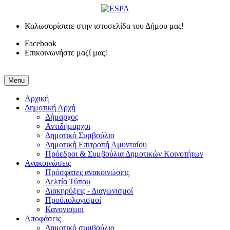
Καλωσορίσατε στην ιστοσελίδα του Δήμου μας!
Facebook
Επικοινωνήστε μαζί μας!
Menu
Αρχική
Δημοτική Αρχή
Δήμαρχος
Αντιδήμαρχοι
Δημοτικό Συμβούλιο
Δημοτική Επιτροπή Αμυνταίου
Πρόεδροι & Συμβούλια Δημοτικών Κοινοτήτων
Ανακοινώσεις
Πρόσφατες ανακοινώσεις
Δελτία Τύπου
Διακηρύξεις - Διαγωνισμοί
Προϋπολογισμοί
Κανονισμοί
Αποφάσεις
Δημοτικό συμβούλιο