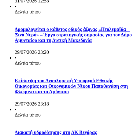
31/07/2026 12:58
•
Δελτία τύπου
Δρομολογείται ο κάθετος οδικός άξονας «Πτολεμαΐδα –
Ξινό Νερό» – Έργο στρατηγικής σημασίας για τον Δήμο
Αμυνταίου και τη Δυτική Μακεδονία
29/07/2026 23:20
•
Δελτία τύπου
Επίσκεψη του Αναπληρωτή Υπουργού Εθνικής
Οικονομίας και Οικονομικών Νίκου Παπαθανάση στη
Φλώρινα και το Αμύνταιο
29/07/2026 23:18
•
Δελτία τύπου
Διακοπή υδροδότησης στη ΔΚ Βεγόρας