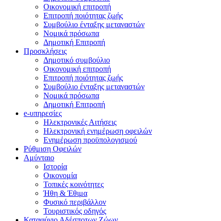
Οικονομική επιτροπή
Επιτροπή ποιότητας ζωής
Συμβούλιο ένταξης μεταναστών
Νομικά πρόσωπα
Δημοτική Επιτροπή
Προσκλήσεις
Δημοτικό συμβούλιο
Οικονομική επιτροπή
Επιτροπή ποιότητας ζωής
Συμβούλιο ένταξης μεταναστών
Νομικά πρόσωπα
Δημοτική Επιτροπή
e-υπηρεσίες
Ηλεκτρονικές Αιτήσεις
Ηλεκτρονική ενημέρωση οφειλών
Ενημέρωση προϋπολογισμού
Ρύθμιση Οφειλών
Αμύνταιο
Ιστορία
Οικονομία
Τοπικές κοινότητες
Ήθη & Έθιμα
Φυσικό περιβάλλον
Τουριστικός οδηγός
Καταφύγιο Αδέσποτων Ζώων