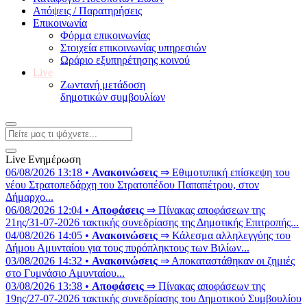
Απόψεις / Παρατηρήσεις
Επικοινωνία
Φόρμα επικοινωνίας
Στοιχεία επικοινωνίας υπηρεσιών
Ωράριο εξυπηρέτησης κοινού
Live
Ζωντανή μετάδοση
δημοτικών συμβουλίων
Live Ενημέρωση
06/08/2026 13:18 •
Ανακοινώσεις
⇒ Εθιμοτυπική επίσκεψη του
νέου Στρατοπεδάρχη του Στρατοπέδου Παπαπέτρου, στον
Δήμαρχο...
06/08/2026 12:04 •
Αποφάσεις
⇒ Πίνακας αποφάσεων της
21ης/31-07-2026 τακτικής συνεδρίασης της Δημοτικής Επιτροπής...
04/08/2026 14:05 •
Ανακοινώσεις
⇒ Κάλεσμα αλληλεγγύης του
Δήμου Αμυνταίου για τους πυρόπληκτους των Βιλίων...
03/08/2026 14:32 •
Ανακοινώσεις
⇒ Αποκαταστάθηκαν οι ζημιές
στο Γυμνάσιο Αμυνταίου...
03/08/2026 13:38 •
Αποφάσεις
⇒ Πίνακας αποφάσεων της
19ης/27-07-2026 τακτικής συνεδρίασης του Δημοτικού Συμβουλίου