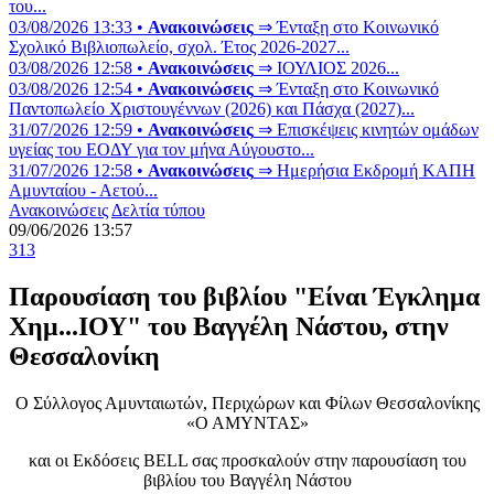
του...
03/08/2026 13:33 •
Ανακοινώσεις
⇒ Ένταξη στο Κοινωνικό
Σχολικό Βιβλιοπωλείο, σχολ. Έτος 2026-2027...
03/08/2026 12:58 •
Ανακοινώσεις
⇒ ΙΟΥΛΙΟΣ 2026...
03/08/2026 12:54 •
Ανακοινώσεις
⇒ Ένταξη στο Κοινωνικό
Παντοπωλείο Χριστουγέννων (2026) και Πάσχα (2027)...
31/07/2026 12:59 •
Ανακοινώσεις
⇒ Επισκέψεις κινητών ομάδων
υγείας του ΕΟΔΥ για τον μήνα Αύγουστο...
31/07/2026 12:58 •
Ανακοινώσεις
⇒ Ημερήσια Εκδρομή ΚΑΠΗ
Αμυνταίου - Αετού...
Ανακοινώσεις
Δελτία τύπου
09/06/2026 13:57
313
Παρουσίαση του βιβλίου "Είναι Έγκλημα
Χημ...ΙΟΥ" του Βαγγέλη Νάστου, στην
Θεσσαλονίκη
Ο Σύλλογος Αμυνταιωτών, Περιχώρων και Φίλων Θεσσαλονίκης
«Ο ΑΜΥΝΤΑΣ»
και οι Εκδόσεις BELL σας προσκαλούν στην παρουσίαση του
βιβλίου του Βαγγέλη Νάστου