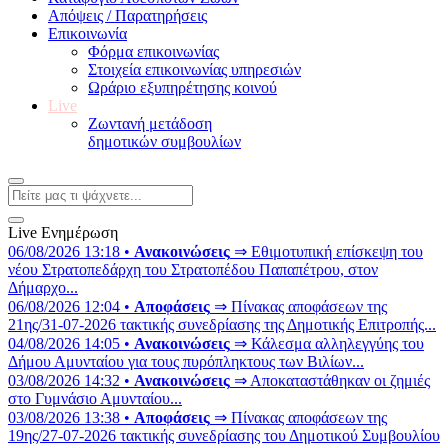
Απόψεις / Παρατηρήσεις
Επικοινωνία
Φόρμα επικοινωνίας
Στοιχεία επικοινωνίας υπηρεσιών
Ωράριο εξυπηρέτησης κοινού
Live
Ζωντανή μετάδοση
δημοτικών συμβουλίων
Live Ενημέρωση
06/08/2026 13:18 •
Ανακοινώσεις
⇒ Εθιμοτυπική επίσκεψη του
νέου Στρατοπεδάρχη του Στρατοπέδου Παπαπέτρου, στον
Δήμαρχο...
06/08/2026 12:04 •
Αποφάσεις
⇒ Πίνακας αποφάσεων της
21ης/31-07-2026 τακτικής συνεδρίασης της Δημοτικής Επιτροπής...
04/08/2026 14:05 •
Ανακοινώσεις
⇒ Κάλεσμα αλληλεγγύης του
Δήμου Αμυνταίου για τους πυρόπληκτους των Βιλίων...
03/08/2026 14:32 •
Ανακοινώσεις
⇒ Αποκαταστάθηκαν οι ζημιές
στο Γυμνάσιο Αμυνταίου...
03/08/2026 13:38 •
Αποφάσεις
⇒ Πίνακας αποφάσεων της
19ης/27-07-2026 τακτικής συνεδρίασης του Δημοτικού Συμβουλίου