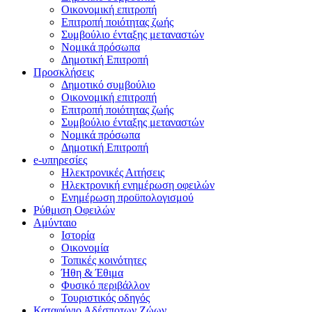
Οικονομική επιτροπή
Επιτροπή ποιότητας ζωής
Συμβούλιο ένταξης μεταναστών
Νομικά πρόσωπα
Δημοτική Επιτροπή
Προσκλήσεις
Δημοτικό συμβούλιο
Οικονομική επιτροπή
Επιτροπή ποιότητας ζωής
Συμβούλιο ένταξης μεταναστών
Νομικά πρόσωπα
Δημοτική Επιτροπή
e-υπηρεσίες
Ηλεκτρονικές Αιτήσεις
Ηλεκτρονική ενημέρωση οφειλών
Ενημέρωση προϋπολογισμού
Ρύθμιση Οφειλών
Αμύνταιο
Ιστορία
Οικονομία
Τοπικές κοινότητες
Ήθη & Έθιμα
Φυσικό περιβάλλον
Τουριστικός οδηγός
Καταφύγιο Αδέσποτων Ζώων