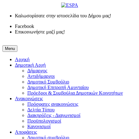
Καλωσορίσατε στην ιστοσελίδα του Δήμου μας!
Facebook
Επικοινωνήστε μαζί μας!
Menu
Αρχική
Δημοτική Αρχή
Δήμαρχος
Αντιδήμαρχοι
Δημοτικό Συμβούλιο
Δημοτική Επιτροπή Αμυνταίου
Πρόεδροι & Συμβούλια Δημοτικών Κοινοτήτων
Ανακοινώσεις
Πρόσφατες ανακοινώσεις
Δελτία Τύπου
Διακηρύξεις - Διαγωνισμοί
Προϋπολογισμοί
Κανονισμοί
Αποφάσεις
Δημοτικό συμβούλιο