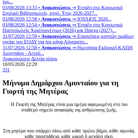
του...
03/08/2026 13:33 •
Ανακοινώσεις
⇒ Ένταξη στο Κοινωνικό
Σχολικό Βιβλιοπωλείο, σχολ. Έτος 2026-2027...
03/08/2026 12:58 •
Ανακοινώσεις
⇒ ΙΟΥΛΙΟΣ 2026...
03/08/2026 12:54 •
Ανακοινώσεις
⇒ Ένταξη στο Κοινωνικό
Παντοπωλείο Χριστουγέννων (2026) και Πάσχα (2027)...
31/07/2026 12:59 •
Ανακοινώσεις
⇒ Επισκέψεις κινητών ομάδων
υγείας του ΕΟΔΥ για τον μήνα Αύγουστο...
31/07/2026 12:58 •
Ανακοινώσεις
⇒ Ημερήσια Εκδρομή ΚΑΠΗ
Αμυνταίου - Αετού...
Ανακοινώσεις
Δελτία τύπου
10/05/2026 22:29
331
Μήνυμα Δημάρχου Αμυνταίου για τη
Γιορτή της Μητέρας
Η Γιορτή της Μητέρας είναι μια ημέρα αφιερωμένη στο πιο
σταθερό σημείο αναφοράς της ανθρώπινης ζωής.
Στη μητέρα που υπάρχει πίσω από κάθε πρώτο βήμα, κάθε αγωνία,
κάθε προσπάθεια, κάθε μικρή ή μεγάλη νίκη.