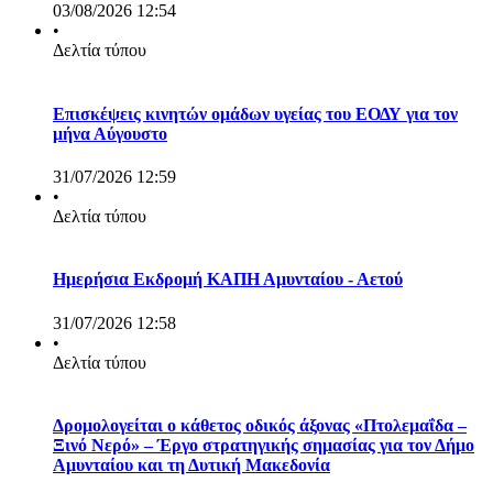
03/08/2026 12:54
•
Δελτία τύπου
Επισκέψεις κινητών ομάδων υγείας του ΕΟΔΥ για τον
μήνα Αύγουστο
31/07/2026 12:59
•
Δελτία τύπου
Ημερήσια Εκδρομή ΚΑΠΗ Αμυνταίου - Αετού
31/07/2026 12:58
•
Δελτία τύπου
Δρομολογείται ο κάθετος οδικός άξονας «Πτολεμαΐδα –
Ξινό Νερό» – Έργο στρατηγικής σημασίας για τον Δήμο
Αμυνταίου και τη Δυτική Μακεδονία