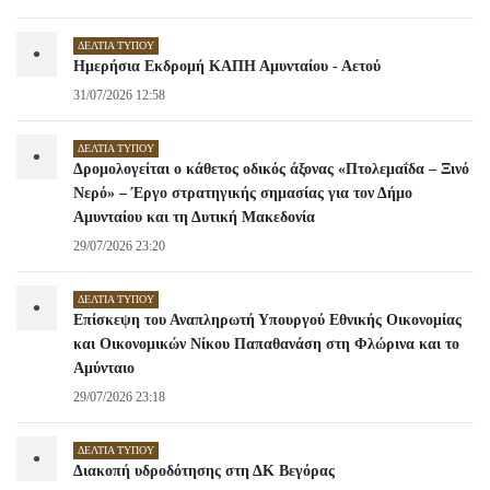
ΔΕΛΤΊΑ ΤΎΠΟΥ
•
Ημερήσια Εκδρομή ΚΑΠΗ Αμυνταίου - Αετού
31/07/2026 12:58
ΔΕΛΤΊΑ ΤΎΠΟΥ
•
Δρομολογείται ο κάθετος οδικός άξονας «Πτολεμαΐδα – Ξινό
Νερό» – Έργο στρατηγικής σημασίας για τον Δήμο
Αμυνταίου και τη Δυτική Μακεδονία
29/07/2026 23:20
ΔΕΛΤΊΑ ΤΎΠΟΥ
•
Επίσκεψη του Αναπληρωτή Υπουργού Εθνικής Οικονομίας
και Οικονομικών Νίκου Παπαθανάση στη Φλώρινα και το
Αμύνταιο
29/07/2026 23:18
ΔΕΛΤΊΑ ΤΎΠΟΥ
•
Διακοπή υδροδότησης στη ΔΚ Βεγόρας