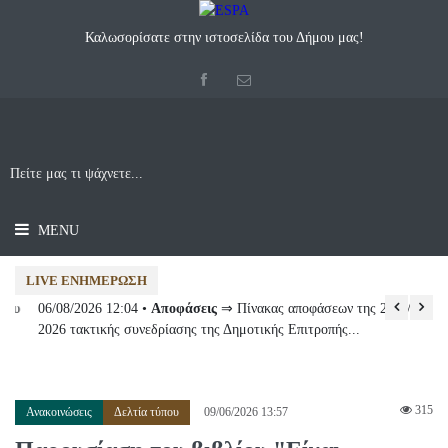
Καλωσορίσατε στην ιστοσελίδα του Δήμου μας!
MENU
LIVE ΕΝΗΜΈΡΩΣΗ
06/08/2026 12:04 •
Αποφάσεις
⇒ Πίνακας αποφάσεων της 21ης/31-07-
04
2026 τακτικής συνεδρίασης της Δημοτικής Επιτροπής...
Αμ
315
Ανακοινώσεις
Δελτία τύπου
09/06/2026 13:57