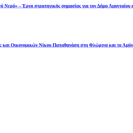
ινό Νερό» – Έργο στρατηγικής σημασίας για τον Δήμο Αμυνταίου 
 και Οικονομικών Νίκου Παπαθανάση στη Φλώρινα και το Αμύν