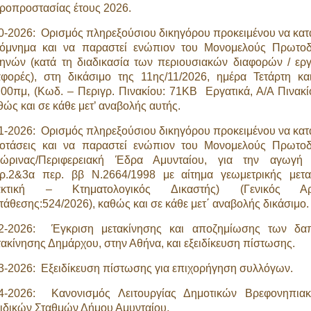
ροπροστασίας έτους 2026.
0-2026: Ορισμός πληρεξούσιου δικηγόρου προκειμένου να κατ
όμνημα και να παραστεί ενώπιον του Μονομελούς Πρωτοδ
ηνών (κατά τη διαδικασία των περιουσιακών διαφορών / εργ
αφορές), στη δικάσιμο της 11ης/11/2026, ημέρα Τετάρτη κ
:00πμ, (Κωδ. – Περιγρ. Πινακίου: 71ΚΒ Εργατικά, Α/Α Πινακίο
θώς και σε κάθε μετ’ αναβολής αυτής.
1-2026: Ορισμός πληρεξούσιου δικηγόρου προκειμένου να κατ
οτάσεις και να παραστεί ενώπιον του Μονομελούς Πρωτοδ
ώρινας/Περιφερειακή Έδρα Αμυνταίου, για την αγωγή 
ρ.2&3α περ. ββ Ν.2664/1998 με αίτημα γεωμετρικής μετ
ακτική – Κτηματολογικός Δικαστής) (Γενικός Αρ
τάθεσης:524/2026), καθώς και σε κάθε μετ΄ αναβολής δικάσιμο.
2-2026: Έγκριση μετακίνησης και αποζημίωσης των δα
τακίνησης Δημάρχου, στην Αθήνα, και εξειδίκευση πίστωσης.
3-2026: Εξειδίκευση πίστωσης για επιχορήγηση συλλόγων.
4-2026: Κανονισμός Λειτουργίας Δημοτικών Βρεφονηπια
ιδικών Σταθμών Δήμου Αμυνταίου.