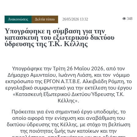
348
Ανακοινώσεις
Δελτία τύπου
26/05/2026 13:32
Υπογράφηκε η σύμβαση για την
κατασκευή του εξωτερικού δικτύου
ύδρευσης της Τ.Κ. Κέλλης
Υπογράφηκε την Τρίτη 26 Μαΐου 2026, από τον
Δήμαρχο Αμυνταίου, Ιωάννη Λιάση, και τον νόμιμο
εκπρόσωπο της ΕΡΓΟΝ Α.Τ.Τ.Β.Ε. Αλκιβιάδη Ρόμπη, το
εργολαβικό συμφωνητικό για την εκτέλεση του έργου
«Κατασκευή Εξωτερικού Δικτύου Ύδρευσης Τ.Κ.
Κέλλης».
Πρόκειται για ένα σημαντικό έργο υποδομής, το
οποίο αφορά την ενίσχυση και αναβάθμιση του
δικτύου ύδρευσης της Κέλλης, με στόχο τη βελτίωση
της ποιότητας ζωής των κατοίκων και την