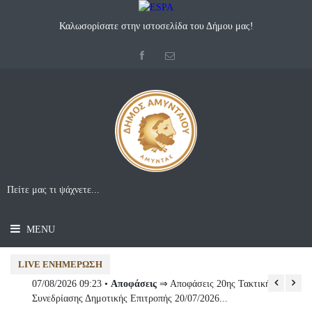
Καλωσορίσατε στην ιστοσελίδα του Δήμου μας!
MENU
LIVE ΕΝΗΜΈΡΩΣΗ
07/08/2026 09:23 •
Αποφάσεις
⇒ Αποφάσεις 20ης Τακτικής
06
Συνεδρίασης Δημοτικής Επιτροπής 20/07/2026...
Στ