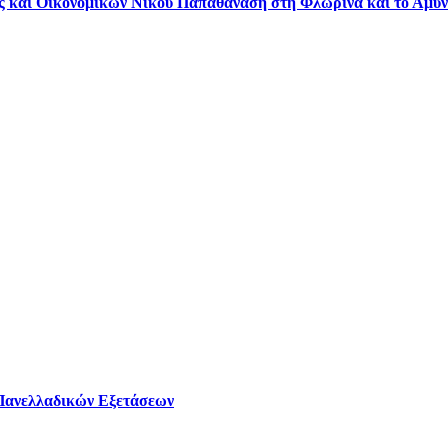
 και Οικονομικών Νίκου Παπαθανάση στη Φλώρινα και το Αμύν
 Πανελλαδικών Εξετάσεων