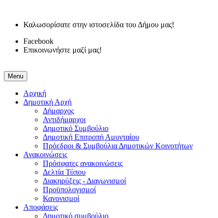
Καλωσορίσατε στην ιστοσελίδα του Δήμου μας!
Facebook
Επικοινωνήστε μαζί μας!
Menu
Αρχική
Δημοτική Αρχή
Δήμαρχος
Αντιδήμαρχοι
Δημοτικό Συμβούλιο
Δημοτική Επιτροπή Αμυνταίου
Πρόεδροι & Συμβούλια Δημοτικών Κοινοτήτων
Ανακοινώσεις
Πρόσφατες ανακοινώσεις
Δελτία Τύπου
Διακηρύξεις - Διαγωνισμοί
Προϋπολογισμοί
Κανονισμοί
Αποφάσεις
Δημοτικό συμβούλιο