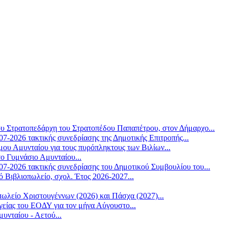
υ Στρατοπεδάρχη του Στρατοπέδου Παπαπέτρου, στον Δήμαρχο...
-2026 τακτικής συνεδρίασης της Δημοτικής Επιτροπής...
υ Αμυνταίου για τους πυρόπληκτους των Βιλίων...
ο Γυμνάσιο Αμυνταίου...
7-2026 τακτικής συνεδρίασης του Δημοτικού Συμβουλίου του...
 Βιβλιοπωλείο, σχολ. Έτος 2026-2027...
λείο Χριστουγέννων (2026) και Πάσχα (2027)...
είας του ΕΟΔΥ για τον μήνα Αύγουστο...
ταίου - Αετού...