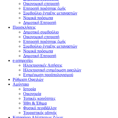
Οικονομική επιτροπή
Επιτροπή ποιότητας ζωής
Συμβούλιο ένταξης μεταναστών
Νομικά πρόσωπα
Δημοτική Επιτροπή
Προσκλήσεις
Δημοτικό συμβούλιο
Οικονομική επιτροπή
Επιτροπή ποιότητας ζωής
Συμβούλιο ένταξης μεταναστών
Νομικά πρόσωπα
Δημοτική Επιτροπή
e-υπηρεσίες
Ηλεκτρονικές Αιτήσεις
Ηλεκτρονική ενημέρωση οφειλών
Ενημέρωση προϋπολογισμού
Ρύθμιση Οφειλών
Αμύνταιο
Ιστορία
Οικονομία
Τοπικές κοινότητες
Ήθη & Έθιμα
Φυσικό περιβάλλον
Τουριστικός οδηγός
Καταφύγιο Αδέσποτων Ζώων