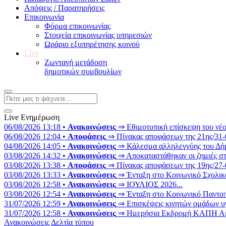
Απόψεις / Παρατηρήσεις
Επικοινωνία
Φόρμα επικοινωνίας
Στοιχεία επικοινωνίας υπηρεσιών
Ωράριο εξυπηρέτησης κοινού
Live
Ζωντανή μετάδοση
δημοτικών συμβουλίων
Live Ενημέρωση
06/08/2026 13:18 •
Ανακοινώσεις
⇒ Εθιμοτυπική επίσκεψη του νέο
06/08/2026 12:04 •
Αποφάσεις
⇒ Πίνακας αποφάσεων της 21ης/31-07
04/08/2026 14:05 •
Ανακοινώσεις
⇒ Κάλεσμα αλληλεγγύης του Δήμο
03/08/2026 14:32 •
Ανακοινώσεις
⇒ Αποκαταστάθηκαν οι ζημιές στ
03/08/2026 13:38 •
Αποφάσεις
⇒ Πίνακας αποφάσεων της 19ης/27-0
03/08/2026 13:33 •
Ανακοινώσεις
⇒ Ένταξη στο Κοινωνικό Σχολικό
03/08/2026 12:58 •
Ανακοινώσεις
⇒ ΙΟΥΛΙΟΣ 2026...
03/08/2026 12:54 •
Ανακοινώσεις
⇒ Ένταξη στο Κοινωνικό Παντοπω
31/07/2026 12:59 •
Ανακοινώσεις
⇒ Επισκέψεις κινητών ομάδων υγ
31/07/2026 12:58 •
Ανακοινώσεις
⇒ Ημερήσια Εκδρομή ΚΑΠΗ Αμυν
Ανακοινώσεις
Δελτία τύπου