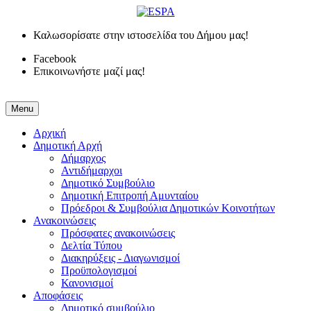
Καλωσορίσατε στην ιστοσελίδα του Δήμου μας!
Facebook
Επικοινωνήστε μαζί μας!
Menu
Αρχική
Δημοτική Αρχή
Δήμαρχος
Αντιδήμαρχοι
Δημοτικό Συμβούλιο
Δημοτική Επιτροπή Αμυνταίου
Πρόεδροι & Συμβούλια Δημοτικών Κοινοτήτων
Ανακοινώσεις
Πρόσφατες ανακοινώσεις
Δελτία Τύπου
Διακηρύξεις - Διαγωνισμοί
Προϋπολογισμοί
Κανονισμοί
Αποφάσεις
Δημοτικό συμβούλιο