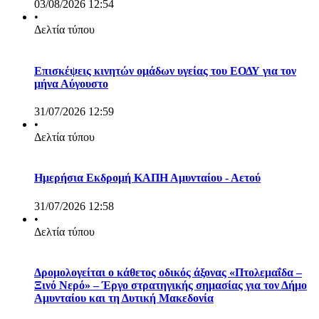
03/08/2026 12:54
•
Δελτία τύπου
Επισκέψεις κινητών ομάδων υγείας του ΕΟΔΥ για τον
μήνα Αύγουστο
31/07/2026 12:59
•
Δελτία τύπου
Ημερήσια Εκδρομή ΚΑΠΗ Αμυνταίου - Αετού
31/07/2026 12:58
•
Δελτία τύπου
Δρομολογείται ο κάθετος οδικός άξονας «Πτολεμαΐδα –
Ξινό Νερό» – Έργο στρατηγικής σημασίας για τον Δήμο
Αμυνταίου και τη Δυτική Μακεδονία