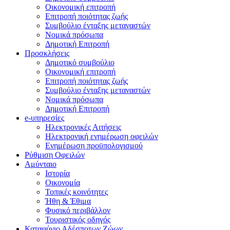
Οικονομική επιτροπή
Επιτροπή ποιότητας ζωής
Συμβούλιο ένταξης μεταναστών
Νομικά πρόσωπα
Δημοτική Επιτροπή
Προσκλήσεις
Δημοτικό συμβούλιο
Οικονομική επιτροπή
Επιτροπή ποιότητας ζωής
Συμβούλιο ένταξης μεταναστών
Νομικά πρόσωπα
Δημοτική Επιτροπή
e-υπηρεσίες
Ηλεκτρονικές Αιτήσεις
Ηλεκτρονική ενημέρωση οφειλών
Ενημέρωση προϋπολογισμού
Ρύθμιση Οφειλών
Αμύνταιο
Ιστορία
Οικονομία
Τοπικές κοινότητες
Ήθη & Έθιμα
Φυσικό περιβάλλον
Τουριστικός οδηγός
Καταφύγιο Αδέσποτων Ζώων