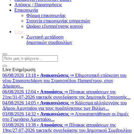
Απόψεις / Παρατηρήσεις
Επικοινωνία
Φόρμα επικοινωνίας
Στοιχεία επικοινωνίας υπηρεσιών
Ωράριο εξυπηρέτησης κοινού
Live
Ζωντανή μετάδοση
δημοτικών συμβουλίων
Live Ενημέρωση
06/08/2026 13:18 •
Ανακοινώσεις
⇒ Εθιμοτυπική επίσκεψη του
νέου Στρατοπεδάρχη του Στρατοπέδου Παπαπέτρου, στον
Δήμαρχο...
06/08/2026 12:04 •
Αποφάσεις
⇒ Πίνακας αποφάσεων της
21ης/31-07-2026 τακτικής συνεδρίασης της Δημοτικής Επιτροπής...
04/08/2026 14:05 •
Ανακοινώσεις
⇒ Κάλεσμα αλληλεγγύης του
Δήμου Αμυνταίου για τους πυρόπληκτους των Βιλίων...
03/08/2026 14:32 •
Ανακοινώσεις
⇒ Αποκαταστάθηκαν οι ζημιές
στο Γυμνάσιο Αμυνταίου...
03/08/2026 13:38 •
Αποφάσεις
⇒ Πίνακας αποφάσεων της
19ης/27-07-2026 τακτικής συνεδρίασης του Δημοτικού Συμβουλίου