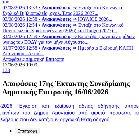
του...
03/08/2026 13:33 •
Ανακοινώσεις
⇒ Ένταξη στο Κοινωνικό
Σχολικό Βιβλιοπωλείο, σχολ. Έτος 2026-2027...
03/08/2026 12:58 •
Ανακοινώσεις
⇒ ΙΟΥΛΙΟΣ 2026...
03/08/2026 12:54 •
Ανακοινώσεις
⇒ Ένταξη στο Κοινωνικό
Παντοπωλείο Χριστουγέννων (2026) και Πάσχα (2027)...
31/07/2026 12:59 •
Ανακοινώσεις
⇒ Επισκέψεις κινητών ομάδων
υγείας του ΕΟΔΥ για τον μήνα Αύγουστο...
31/07/2026 12:58 •
Ανακοινώσεις
⇒ Ημερήσια Εκδρομή ΚΑΠΗ
Αμυνταίου - Αετού...
Αποφάσεις
Δημοτική Επιτροπή
17/06/2026 10:09
133
Αποφάσεις 17ης Έκτακτης Συνεδρίασης
Δημοτικής Επιτροπής 16/06/2026
-2026:
Έγκριση κατ’ εξαίρεση άδειας οδήγησης υπηρε
οκινήτων του Δήμου Αμυνταίου από αιρετό
πρόσωπο κ
λλήλους που δεν κατέχουν οργανική θέση οδηγού
Επιστροφή