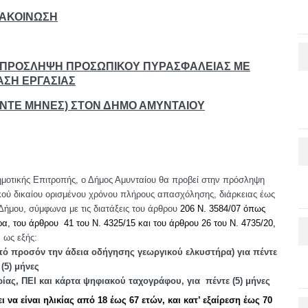
ΑΚΟΙΝΩΣΗ
 ΠΡΟΣΛΗΨΗ ΠΡΟΣΩΠΙΚΟΥ ΠΥΡΑΣΦΑΛΕΙΑΣ ΜΕ
ΣΗ ΕΡΓΑΣΙΑΣ
ΝΤΕ ΜΗΝΕΣ) ΣΤΟΝ ΔΗΜΟ ΑΜΥΝΤΑΙΟΥ
ημοτικής Επιτροπής, ο Δήμος Αμυνταίου θα προβεί στην πρόσληψη
κού δικαίου ορισμένου χρόνου πλήρους απασχόλησης, διάρκειας έως
 Δήμου, σύμφωνα με τις διατάξεις του άρθρου
206 Ν. 3584/07 όπως
ρα, του άρθρου 41 του Ν. 4325/15 και του
άρθρου 26
του Ν. 4735/20
,
ως εξής:
ητό προσόν την άδεια οδήγησης γεωργικού ελκυστήρα) για πέντε
(5) μήνες
ίας, ΠΕΙ και κάρτα ψηφιακού ταχογράφου, για πέντε (5) μήνες
 να είναι ηλικίας από
18
έως
67
ετών, και κατ’ εξαίρεση έως 70