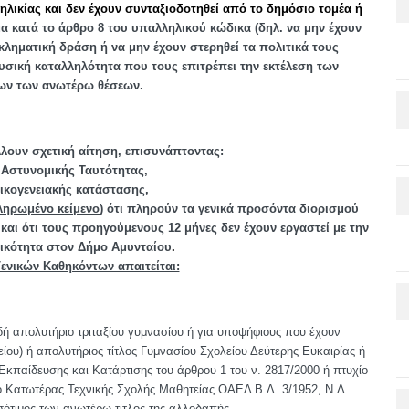
ηλικίας και δεν έχουν συνταξιοδοτηθεί από το δημόσιο τομέα ή
μα κατά το άρθρο 8 του υπαλληλικού κώδικα (δηλ. να μην έχουν
γκληματική δράση ή να μην έχουν στερηθεί τα πολιτικά τους
 φυσική καταλληλότητα που τους επιτρέπει την εκτέλεση των
ων των ανωτέρω θέσεων.
λουν σχετική αίτηση, επισυνάπτοντας:
Αστυνομικής Ταυτότητας,
ικογενειακής κατάστασης,
ληρωμένο κείμενο
) ότι πληρούν τα γενικά προσόντα διορισμού
αι ότι τους προηγούμενους 12 μήνες δεν έχουν εργαστεί με την
δικότητα στον Δήμο Αμυνταίου
.
Γενικών Καθηκόντων απαιτείται:
δή απολυτήριο τριταξίου γυμνασίου ή για υποψήφιους που έχουν
είου) ή απολυτήριος τίτλος Γυμνασίου Σχολείου Δεύτερης Ευκαιρίας ή
Εκπαίδευσης και Κατάρτισης του άρθρου 1 του ν. 2817/2000 ή πτυχίο
ίο Κατωτέρας Τεχνικής Σχολής Μαθητείας ΟΑΕΔ Β.Δ. 3/1952, Ν.Δ.
ισότιμος των ανωτέρω τίτλος της αλλοδαπής.