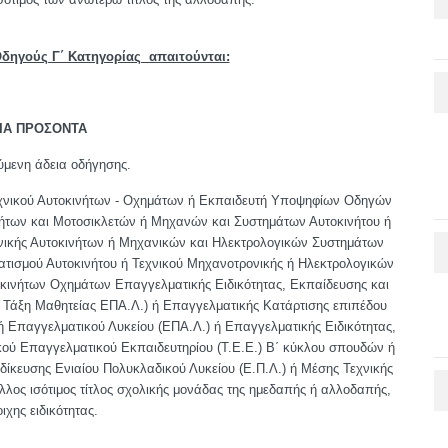
δηγούς Γ΄ Κατηγορίας απαιτούνται:
ΙΑ ΠΡΟΣΟΝΤΑ
ύμενη άδεια οδήγησης.
 Τεχνικού Αυτοκινήτων - Οχημάτων ή Εκπαιδευτή Υποψηφίων Οδηγών
των και Μοτοσικλετών ή Μηχανών και Συστημάτων Αυτοκινήτου ή
ικής Αυτοκινήτων ή Μηχανικών και Ηλεκτρολογικών Συστημάτων
τισμού Αυτοκινήτου ή Τεχνικού Μηχανοτρονικής ή Ηλεκτρολογικών
κινήτων Οχημάτων Επαγγελματικής Ειδικότητας, Εκπαίδευσης και
 - Τάξη Μαθητείας ΕΠΑ.Λ.) ή Επαγγελματικής Κατάρτισης επιπέδου
ή Επαγγελματικού Λυκείου (ΕΠΑ.Λ.) ή Επαγγελματικής Ειδικότητας,
κού Επαγγελματικού Εκπαιδευτηρίου (Τ.Ε.Ε.) Β΄ κύκλου σπουδών ή
ιδίκευσης Ενιαίου Πολυκλαδικού Λυκείου (Ε.Π.Λ.) ή Μέσης Τεχνικής
λος ισότιμος τίτλος σχολικής μονάδας της ημεδαπής ή αλλοδαπής,
οιχης ειδικότητας.