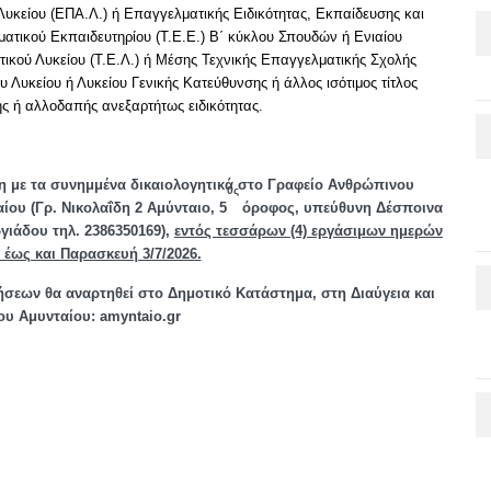
Λυκείου (ΕΠΑ.Λ.) ή Επαγγελματικής Ειδικότητας, Εκπαίδευσης και
ατικού Εκπαιδευτηρίου (Τ.Ε.Ε.) Β΄ κύκλου Σπουδών ή Ενιαίου
τικού Λυκείου (Τ.Ε.Λ.) ή Μέσης Τεχνικής Επαγγελματικής Σχολής
υ Λυκείου ή Λυκείου Γενικής Κατεύθυνσης ή άλλος ισότιμος τίτλος
ς ή αλλοδαπής ανεξαρτήτως ειδικότητας.
η με τα συνημμένα δικαιολογητικά στο Γραφείο Ανθρώπινου
0ς
ίου (Γρ. Νικολαΐδη 2 Αμύνταιο, 5
όροφος, υπεύθυνη Δέσποινα
γιάδου τηλ. 2386350169),
εντός τεσσάρων (4) εργάσιμων ημερών
 έως και Παρασκευή 3/7/2026.
εων θα αναρτηθεί στο Δημοτικό Κατάστημα, στη Διαύγεια και
ου Αμυνταίου:
amyntaio
.
gr