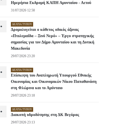
Ημερήσια Εκδρομή ΚΑΠΗ Αμυνταίου - Αετού
31/07/2026 12:58
ΔΕΛΤΊΑ ΤΎΠΟΥ
•
Δρομολογείται ο κάθετος οδικός άξονας
«Πτολεμαΐδα – Ξινό Νερό» – Έργο στρατηγικής
σημασίας για τον Δήμο Αμυνταίου και τη Δυτική
Μακεδονία
29/07/2026 23:20
ΔΕΛΤΊΑ ΤΎΠΟΥ
•
Επίσκεψη του Αναπληρωτή Υπουργού Εθνικής
Οικονομίας και Οικονομικών Νίκου Παπαθανάση
στη Φλώρινα και το Αμύνταιο
29/07/2026 23:18
ΔΕΛΤΊΑ ΤΎΠΟΥ
•
Διακοπή υδροδότησης στη ΔΚ Βεγόρας
29/07/2026 23:13