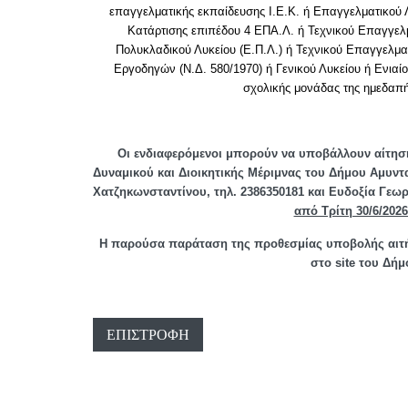
επαγγελματικής εκπαίδευσης Ι.Ε.Κ. ή Επαγγελματικού 
Κατάρτισης επιπέδου 4 ΕΠΑ.Λ. ή Τεχνικού Επαγγελμ
Πολυκλαδικού Λυκείου (Ε.Π.Λ.) ή Τεχνικού Επαγγελμα
Εργοδηγών (Ν.Δ. 580/1970) ή Γενικού Λυκείου ή Ενιαίο
σχολικής μονάδας της ημεδαπή
Οι ενδιαφερόμενοι μπορούν να υποβάλλουν αίτησ
Δυναμικού και Διοικητικής Μέριμνας του Δήμου Αμυντα
Χατζηκωνσταντίνου, τηλ. 2386350181 και Ευδοξία Γεωρ
από Τρίτη 30/6/2026
Η παρούσα παράταση της προθεσμίας υποβολής αιτήσ
στο
site
του Δήμ
ΕΠΙΣΤΡΟΦΉ