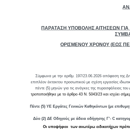
ΑΝ
ΠΑΡΑΤΑΣΗ ΥΠΟΒΟΛΗΣ ΑΙΤΗΣΕΩΝ ΓΙΑ
ΣΥΜΒΑ
ΟΡΙΣΜΕΝΟΥ ΧΡΟΝΟΥ (ΕΩΣ ΠΕ
Σύμφωνα με την αριθμ. 197/23.06.2026 απόφαση της Δ
επιπλέον έκτακτου προσωπικού με σχέση εργασίας ιδιωτι
πέντε (5) μηνών για τις ανάγκες της πυρασφάλειας του
τροποποιήθηκε με το άρθρο 43 Ν. 5043/23 και ισχύει σήμε
Πέντε (5) ΥΕ Εργάτες Γενικών Καθηκόντων (με επιθυμ
Δύο (2) ΔΕ Οδηγούς με άδεια οδήγησης Γ’-
C
κατηγορ
Οι υποψήφιοι των ανωτέρω ειδικοτήτων πρέπει
ο