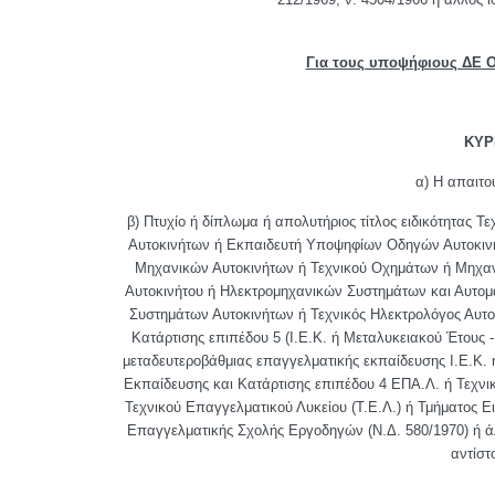
Για τους υποψήφιους ΔΕ Ο
ΚΥΡ
α) Η απαιτο
β) Πτυχίο ή δίπλωμα ή απολυτήριος τίτλος ειδικότητας
Αυτοκινήτων ή Εκπαιδευτή Υποψηφίων Οδηγών Αυτοκινή
Μηχανικών Αυτοκινήτων ή Τεχνικού Οχημάτων ή Μηχαν
Αυτοκινήτου ή Ηλεκτρομηχανικών Συστημάτων και Αυτομα
Συστημάτων Αυτοκινήτων ή Τεχνικός Ηλεκτρολόγος Αυτο
Κατάρτισης επιπέδου 5 (Ι.Ε.Κ. ή Μεταλυκειακού Έτους
μεταδευτεροβάθμιας επαγγελματικής εκπαίδευσης Ι.Ε.Κ. 
Εκπαίδευσης και Κατάρτισης επιπέδου 4 ΕΠΑ.Λ. ή Τεχνι
Τεχνικού Επαγγελματικού Λυκείου (Τ.Ε.Λ.) ή Τμήματος Ε
Επαγγελματικής Σχολής Εργοδηγών (Ν.Δ. 580/1970) ή άλ
αντίστ