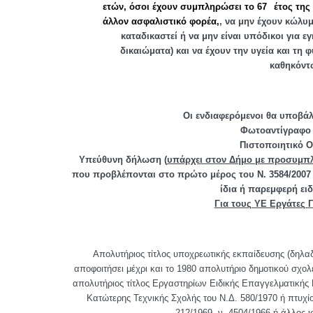
ετών, όσοι έχουν συμπληρώσει το 67
έτος της 
άλλον ασφαλιστικό φορέα,
, να μην έχουν κώλυ
καταδικαστεί ή να μην είναι υπόδικοι για ε
δικαιώματα) και να έχουν την υγεία και τη
καθηκόντ
Οι ενδιαφερόμενοι θα υποβάλ
Φωτοαντίγραφο 
Πιστοποιητικό Ο
Υπεύθυνη δήλωση (
υπάρχει στον Δήμο με προσυμπ
που προβλέπονται στο πρώτο μέρος του Ν. 3584/2007 κ
ίδια ή παρεμφερή ει
Για τους ΥΕ Εργάτες 
Α
πολυτήριος τίτλος υποχρεωτικής εκπαίδευσης (δηλα
αποφοιτήσει μέχρι και το 1980 απολυτήριο δημοτικού σχολ
απολυτήριος τίτλος Εργαστηρίων Ειδικής Επαγγελματικής 
Κατώτερης Τεχνικής Σχολής του Ν.Δ. 580/1970 ή πτυχ
212/1969, ν. 4504/1966 ή άλλος 